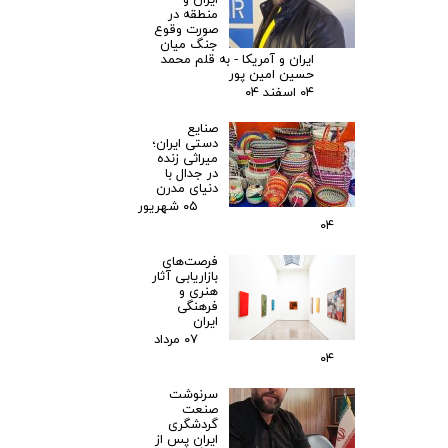
منطقه در
صورت وقوع
جنگ میان
ایران و آمریکا - به قلم محمد
حسین امین پور
۰۴ اسفند ۰۴
صنایع
دستی ایران؛
میراثی زنده
در جدال با
دنیای مدرن
۰۵ شهریور
۰۴
فرصت‌های
بازاریابی آثار
هنری و
فرهنگی
ایران
۰۷ مرداد
۰۴
سرنوشت
صنعت
گردشگری
ایران پس از