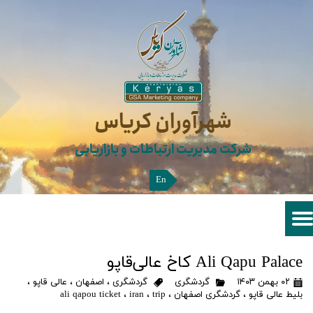
شهرآوران کریاس​​​​​​​
شرکت مدیریت ارتباطات و بازاریابی
En
Ali Qapu Palace کاخ عالی‌قاپو
۰۲ بهمن ۱۴۰۳
گردشگری
گردشگری
،
اصفهان
،
عالی قاپو
،
بلیط عالی قاپو
،
گردشگری اصفهان
،
trip
،
iran
،
ali qapou ticket