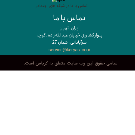
تماس با ما در شبکه های اجتماعی
تماس با ما
​​ایران . تهران
بلوار کشاورز . خیابان عبدالله زاده . کوچه
سرآبادانی . شماره 27
service@keryas-co.ir
تمامی حقوق این وب سایت متعلق به کریاس است.