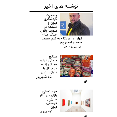
نوشته های اخیر
وضعیت
گردشگری
ایران و
منطقه در
صورت وقوع
جنگ میان
ایران و آمریکا - به قلم محمد
حسین امین پور
۰۴ اسفند ۰۴
صنایع
دستی ایران؛
میراثی زنده
در جدال با
دنیای مدرن
۰۵ شهریور
۰۴
فرصت‌های
بازاریابی آثار
هنری و
فرهنگی
ایران
۰۷ مرداد
۰۴